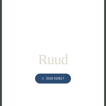
Ruud
0318-510617
Heb je een vraag over onze locatie of de mogelijkheden
voor jouw evenement? We denken graag met je mee en