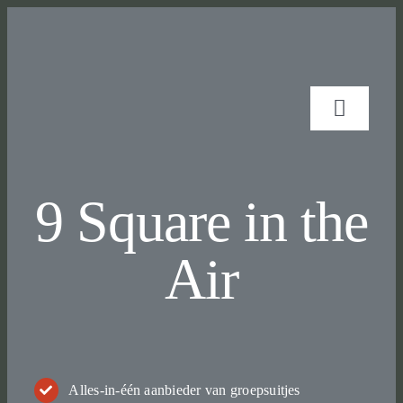
Skip
to
content
Toggle
Navigat
Activi
9 Square in the
Groep
Air
Verhu
Over 
Alles-in-één aanbieder van groepsuitjes
Conta